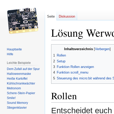
Seite
Diskussion
Lösung Werwo
Zur
Zur
Inhaltsverzeichnis
Hauptseite
Navigation
Suche
Hilfe
1
Rollen
springen
springen
2
Setup
Leichte Beispiele
3
Funktion Rollen anzeigen
Dem Zufall auf der Spur
4
Funktion scroll_menu
Halloweenmaske
5
Steuerung des micro:bit während des S
Heiße Kartoffel
Kühlschrankwächter
Metronom
Rollen
Schere-Stein-Papier
Smile!
Sound Memory
Stiegenklavier
Entscheidet euch 