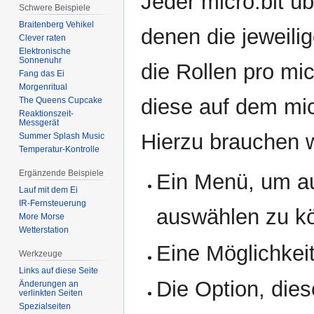
Jeder micro:bit ü
Schwere Beispiele
Braitenberg Vehikel
denen die jeweilig
Clever raten
Elektronische
Sonnenuhr
die Rollen pro mi
Fang das Ei
Morgenritual
diese auf dem mi
The Queens Cupcake
Reaktionszeit-
Messgerät
Hierzu brauchen w
Summer Splash Music
Temperatur-Kontrolle
Ergänzende Beispiele
Ein Menü, um au
Lauf mit dem Ei
IR-Fernsteuerung
auswählen zu k
More Morse
Wetterstation
Eine Möglichkei
Werkzeuge
Links auf diese Seite
Die Option, die
Änderungen an
verlinkten Seiten
Spezialseiten