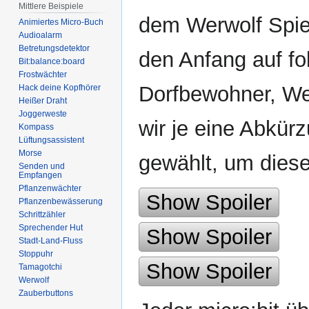
Mittlere Beispiele
dem Werwolf Spiel
Animiertes Micro-Buch
Audioalarm
Betretungsdetektor
den Anfang auf fo
Bit:balance:board
Frostwächter
Dorfbewohner, We
Hack deine Kopfhörer
Heißer Draht
Joggerweste
wir je eine Abkür
Kompass
Lüftungsassistent
Morse
gewählt, um dies
Senden und
Empfangen
Pflanzenwächter
Show Spoiler
Pflanzenbewässerung
Schrittzähler
Sprechender Hut
Show Spoiler
Stadt-Land-Fluss
Stoppuhr
Show Spoiler
Tamagotchi
Werwolf
Zauberbuttons