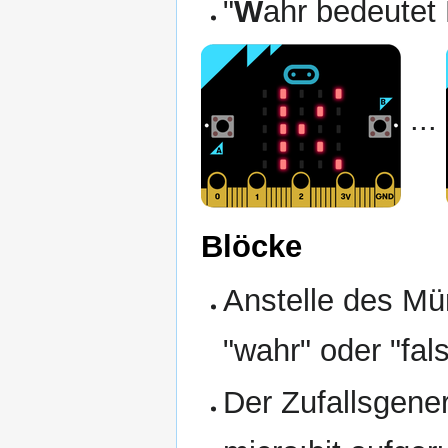
"
W
ahr bedeutet
...
Blöcke
Anstelle des Mün
"wahr" oder "fals
Der Zufallsgener