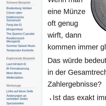
Schwere Beispiele
Braitenberg Vehikel
eine Münze
Clever raten
Elektronische
Sonnenuhr
oft genug
Fang das Ei
Morgenritual
wirft, dann
The Queens Cupcake
Reaktionszeit-
Messgerät
kommen immer gle
Summer Splash Music
Temperatur-Kontrolle
Das würde bedeut
Ergänzende Beispiele
Lauf mit dem Ei
IR-Fernsteuerung
in der Gesamtrec
More Morse
Wetterstation
Zahlergebnisse?
Werkzeuge
Links auf diese Seite
Ist das exakt i
Änderungen an
verlinkten Seiten
Spezialseiten