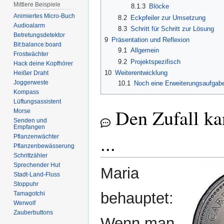
Mittlere Beispiele
8.1.3
Blöcke
Animiertes Micro-Buch
8.2
Eckpfeiler zur Umsetzung
Audioalarm
8.3
Schritt für Schritt zur Lösung
Betretungsdetektor
9
Präsentation und Reflexion
Bit:balance:board
9.1
Allgemein
Frostwächter
9.2
Projektspezifisch
Hack deine Kopfhörer
10
Weiterentwicklung
Heißer Draht
Joggerweste
10.1
Noch eine Erweiterungsaufgab
Kompass
Lüftungsassistent
Den Zufall ka
Morse
Senden und
Empfangen
...
Pflanzenwächter
Pflanzenbewässerung
Schrittzähler
Sprechender Hut
Maria
Stadt-Land-Fluss
Stoppuhr
behauptet:
Tamagotchi
Werwolf
Zauberbuttons
Wenn man