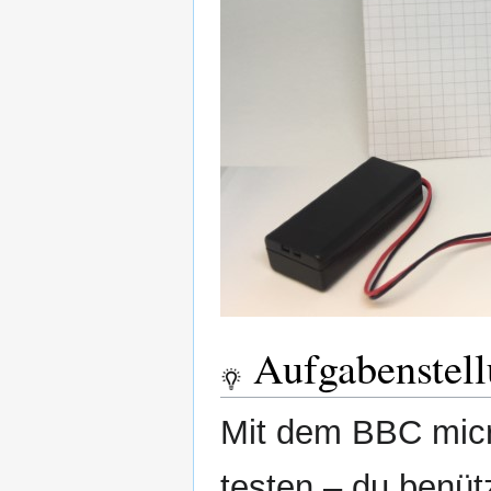
Aufgabenstel
Mit dem BBC micr
testen – du benütz