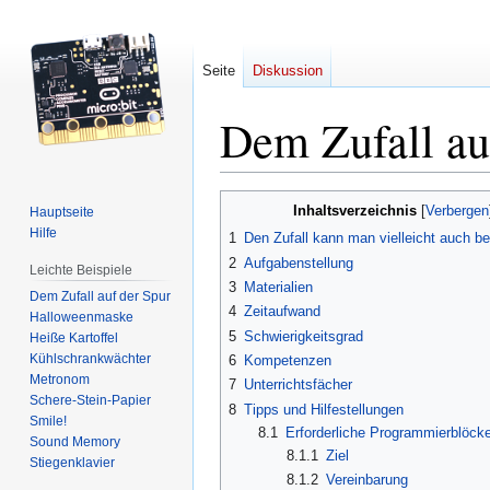
Seite
Diskussion
Dem Zufall au
Zur
Zur
Inhaltsverzeichnis
Hauptseite
Navigation
Suche
Hilfe
1
Den Zufall kann man vielleicht auch be
springen
springen
2
Aufgabenstellung
Leichte Beispiele
3
Materialien
Dem Zufall auf der Spur
4
Zeitaufwand
Halloweenmaske
5
Schwierigkeitsgrad
Heiße Kartoffel
Kühlschrankwächter
6
Kompetenzen
Metronom
7
Unterrichtsfächer
Schere-Stein-Papier
8
Tipps und Hilfestellungen
Smile!
8.1
Erforderliche Programmierblöck
Sound Memory
8.1.1
Ziel
Stiegenklavier
8.1.2
Vereinbarung