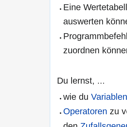
Eine Wertetabel
auswerten könn
Programmbefehl
zuordnen können
Du lernst, ...
wie du
Variable
Operatoren
zu v
den
Zufallsgene