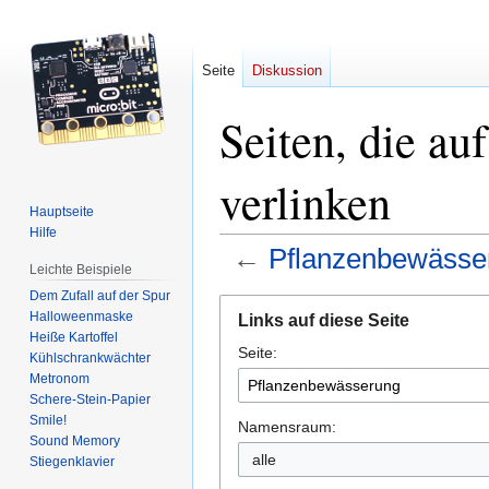
Seite
Diskussion
Seiten, die a
verlinken
Hauptseite
Hilfe
←
Pflanzenbewässe
Leichte Beispiele
Dem Zufall auf der Spur
Zur
Zur
Halloweenmaske
Links auf diese Seite
Navigation
Suche
Heiße Kartoffel
Seite:
springen
springen
Kühlschrankwächter
Metronom
Schere-Stein-Papier
Smile!
Namensraum:
Sound Memory
alle
Stiegenklavier