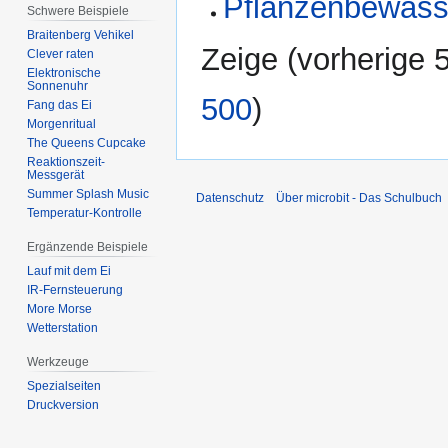
Pflanzenbewäss
Schwere Beispiele
Braitenberg Vehikel
Zeige (
vorherige 
Clever raten
Elektronische
Sonnenuhr
500
)
Fang das Ei
Morgenritual
The Queens Cupcake
Reaktionszeit-
Messgerät
Summer Splash Music
Datenschutz
Über microbit - Das Schulbuch
Temperatur-Kontrolle
Ergänzende Beispiele
Lauf mit dem Ei
IR-Fernsteuerung
More Morse
Wetterstation
Werkzeuge
Spezialseiten
Druckversion