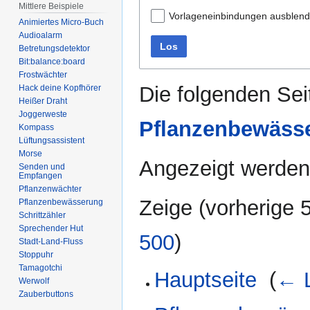
Mittlere Beispiele
Vorlageneinbindungen ausblen
Animiertes Micro-Buch
Audioalarm
Los
Betretungsdetektor
Bit:balance:board
Frostwächter
Die folgenden Sei
Hack deine Kopfhörer
Heißer Draht
Joggerweste
Pflanzenbewäss
Kompass
Lüftungsassistent
Morse
Angezeigt werden 
Senden und
Empfangen
Pflanzenwächter
Zeige (
vorherige 
Pflanzenbewässerung
Schrittzähler
Sprechender Hut
500
)
Stadt-Land-Fluss
Stoppuhr
Tamagotchi
Hauptseite
‎
(
← L
Werwolf
Zauberbuttons