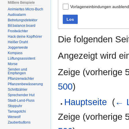
Mittlere Beispiele
Vorlageneinbindungen ausblen
Animiertes Micro-Buch
Audioalarm
Los
Betretungsdetektor
Bit:balance:board
Frostwächter
Die folgenden Sei
Hack deine Kopfhörer
Heißer Draht
Joggerweste
Angezeigt wird ein
Kompass
Lüftungsassistent
Morse
Zeige (
vorherige 
Senden und
Empfangen
Pflanzenwächter
500
)
Pflanzenbewässerung
Schrittzähler
Sprechender Hut
Hauptseite
‎
(
← L
Stadt-Land-Fluss
Stoppuhr
Tamagotchi
Zeige (
vorherige 
Werwolf
Zauberbuttons