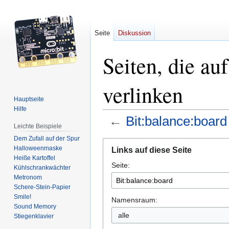
Seite
Diskussion
Seiten, die au
verlinken
Hauptseite
Hilfe
←
Bit:balance:board
Leichte Beispiele
Dem Zufall auf der Spur
Zur
Zur
Halloweenmaske
Links auf diese Seite
Navigation
Suche
Heiße Kartoffel
Seite:
springen
springen
Kühlschrankwächter
Metronom
Schere-Stein-Papier
Smile!
Namensraum:
Sound Memory
alle
Stiegenklavier