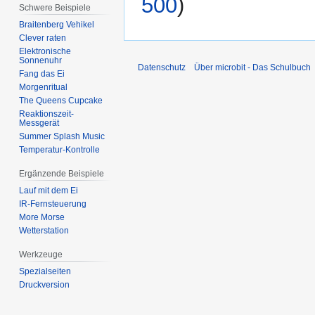
500
)
Schwere Beispiele
Braitenberg Vehikel
Clever raten
Elektronische
Sonnenuhr
Datenschutz
Über microbit - Das Schulbuch
Fang das Ei
Morgenritual
The Queens Cupcake
Reaktionszeit-
Messgerät
Summer Splash Music
Temperatur-Kontrolle
Ergänzende Beispiele
Lauf mit dem Ei
IR-Fernsteuerung
More Morse
Wetterstation
Werkzeuge
Spezialseiten
Druckversion