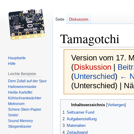
Seite
Diskussion
Tamagotchi
Version vom 17. M
Hauptseite
Hilfe
(
Diskussion
|
Beit
Leichte Beispiele
(
Unterschied
)
← N
Dem Zufall auf der Spur
(Unterschied) | N
Halloweenmaske
Heiße Kartoffel
Kühlschrankwächter
Zur
Zur
Metronom
Inhaltsverzeichnis
Navigation
Suche
Schere-Stein-Papier
1
Seltsamer Fund
Smile!
springen
springen
2
Aufgabenstellung
Sound Memory
3
Materialien
Stiegenklavier
4
Zeitaufwand