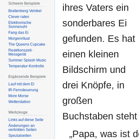
Schwere Beispiele
ihres Vaters ein
Braitenberg Vehikel
Clever raten
sonderbares Ei
Elektronische
Sonnenuhr
Fang das Ei
gefunden. Es hat
Morgenritual
The Queens Cupcake
Reaktionszeit-
einen kleinen
Messgerät
Summer Splash Music
Temperatur-Kontrolle
Bildschirm und
Ergänzende Beispiele
drei Knöpfe, in
Lauf mit dem Ei
IR-Fernsteuerung
More Morse
großen
Wetterstation
Werkzeuge
Buchstaben steh
Links auf diese Seite
Änderungen an
verlinkten Seiten
„Papa, was ist d
Spezialseiten