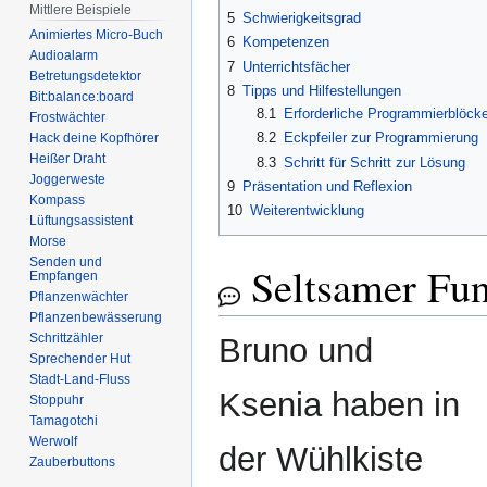
Mittlere Beispiele
5
Schwierigkeitsgrad
Animiertes Micro-Buch
6
Kompetenzen
Audioalarm
7
Unterrichtsfächer
Betretungsdetektor
8
Tipps und Hilfestellungen
Bit:balance:board
8.1
Erforderliche Programmierblöck
Frostwächter
8.2
Eckpfeiler zur Programmierung
Hack deine Kopfhörer
Heißer Draht
8.3
Schritt für Schritt zur Lösung
Joggerweste
9
Präsentation und Reflexion
Kompass
10
Weiterentwicklung
Lüftungsassistent
Morse
Senden und
Seltsamer Fu
Empfangen
Pflanzenwächter
Pflanzenbewässerung
Schrittzähler
Bruno und
Sprechender Hut
Stadt-Land-Fluss
Ksenia haben in
Stoppuhr
Tamagotchi
Werwolf
der Wühlkiste
Zauberbuttons