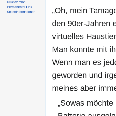
Druckversion
Permanenter Link
„Oh, mein Tamagotc
Seiten­­informationen
den 90er-Jahren e
virtuelles Haust
Man konnte mit ih
Wenn man es jedoc
geworden und irg
meines aber immer
„Sowas möchte ic
Batterie ausgela