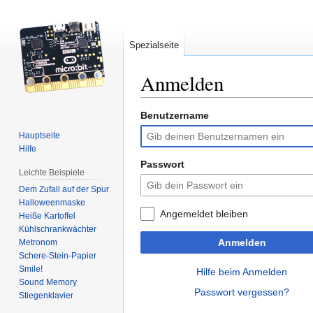
Spezialseite
Anmelden
Benutzername
Zur
Zur
Navigation
Suche
Hauptseite
springen
springen
Hilfe
Passwort
Leichte Beispiele
Dem Zufall auf der Spur
Halloweenmaske
Angemeldet bleiben
Heiße Kartoffel
Kühlschrankwächter
Anmelden
Metronom
Schere-Stein-Papier
Smile!
Hilfe beim Anmelden
Sound Memory
Passwort vergessen?
Stiegenklavier