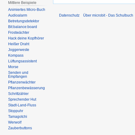
Mittlere Beispiele
Animiertes Micro-Buch
Audioalarm
Datenschutz
Über microbit - Das Schulbuch
Betretungsdetektor
Bit:balance:board
Frostwächter
Hack deine Kopfhörer
Heißer Draht
Joggerweste
Kompass
Lüftungsassistent
Morse
Senden und
Empfangen
Pflanzenwächter
Pflanzenbewässerung
Schrittzähler
Sprechender Hut
Stadt-Land-Fluss
Stoppuhr
Tamagotchi
Werwolf
Zauberbuttons