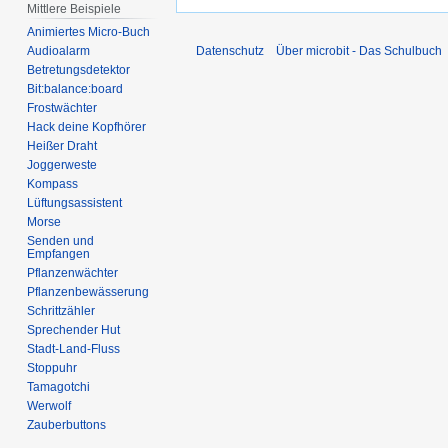
Mittlere Beispiele
Animiertes Micro-Buch
Audioalarm
Datenschutz
Über microbit - Das Schulbuch
Betretungsdetektor
Bit:balance:board
Frostwächter
Hack deine Kopfhörer
Heißer Draht
Joggerweste
Kompass
Lüftungsassistent
Morse
Senden und
Empfangen
Pflanzenwächter
Pflanzenbewässerung
Schrittzähler
Sprechender Hut
Stadt-Land-Fluss
Stoppuhr
Tamagotchi
Werwolf
Zauberbuttons