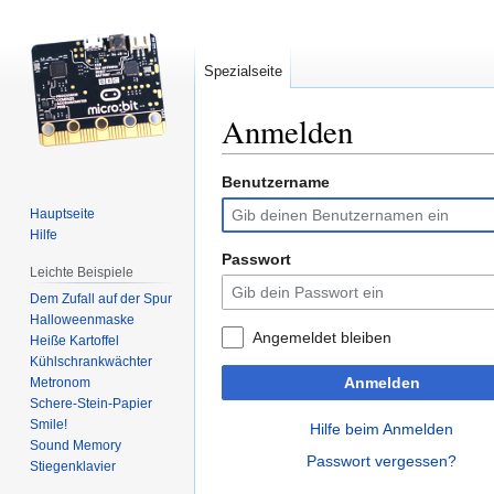
Spezialseite
Anmelden
Benutzername
Zur
Zur
Navigation
Suche
Hauptseite
springen
springen
Hilfe
Passwort
Leichte Beispiele
Dem Zufall auf der Spur
Halloweenmaske
Angemeldet bleiben
Heiße Kartoffel
Kühlschrankwächter
Anmelden
Metronom
Schere-Stein-Papier
Smile!
Hilfe beim Anmelden
Sound Memory
Passwort vergessen?
Stiegenklavier