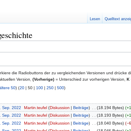
Lesen
Quelltext anze
geschichte
kiere die Radiobuttons der zu vergleichenden Versionen und drücke d
ktuellen Version,
(Vorherige)
= Unterschied zur vorherigen Version,
K
ältere 50
) (
20
|
50
|
100
|
250
|
500
)
6. Sep. 2022
‎
Martin.teufel
Diskussion
Beiträge
‎
18.194 Bytes
+1
6. Sep. 2022
‎
Martin.teufel
Diskussion
Beiträge
‎
18.193 Bytes
+1
6. Sep. 2022
‎
Martin.teufel
Diskussion
Beiträge
‎
18.040 Bytes
−6
6. Sep. 2022
‎
Martin.teufel
Diskussion
Beiträge
‎
18.046 Bytes
+1