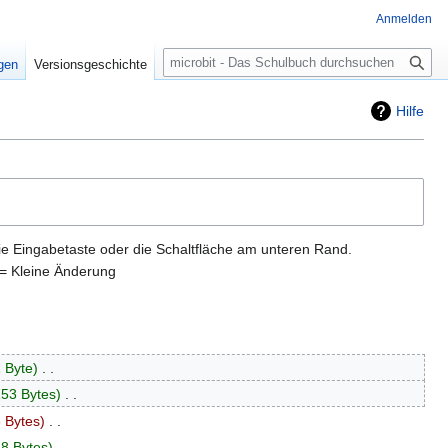
Anmelden
Suche
igen
Versionsgeschichte
Hilfe
ie Eingabetaste oder die Schaltfläche am unteren Rand.
= Kleine Änderung
 Byte
‎
53 Bytes
‎
 Bytes
‎
8 Bytes
‎