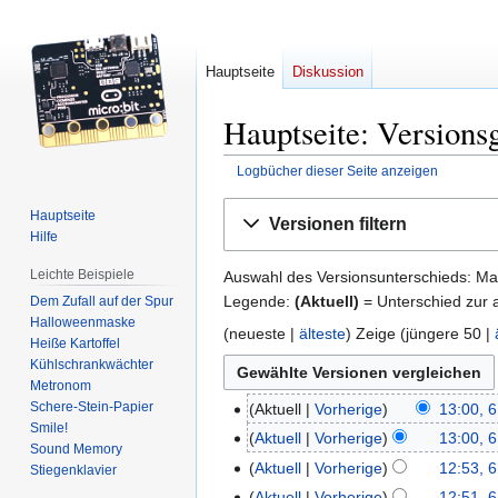
Hauptseite
Diskussion
Hauptseite: Versions
Logbücher dieser Seite anzeigen
Zur
Zur
Hauptseite
Versionen filtern
Navigation
Suche
Hilfe
springen
springen
Leichte Beispiele
Auswahl des Versionsunterschieds: Mar
Legende:
(Aktuell)
= Unterschied zur a
Dem Zufall auf der Spur
Halloweenmaske
(
neueste
|
älteste
) Zeige (
jüngere 50
|
Heiße Kartoffel
Kühlschrankwächter
Metronom
Schere-Stein-Papier
Aktuell
Vorherige
13:00, 
6.
Smile!
K
September
Aktuell
Vorherige
13:00, 
Sound Memory
e
2022
K
Aktuell
Vorherige
12:53, 
Stiegenklavier
i
e
K
Aktuell
Vorherige
12:51, 