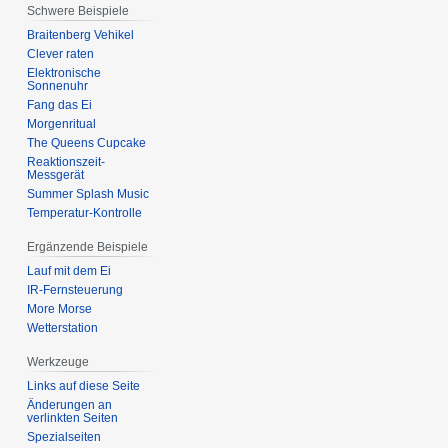
Schwere Beispiele
Braitenberg Vehikel
Clever raten
Elektronische
Sonnenuhr
Fang das Ei
Morgenritual
The Queens Cupcake
Reaktionszeit-
Messgerät
Summer Splash Music
Temperatur-Kontrolle
Ergänzende Beispiele
Lauf mit dem Ei
IR-Fernsteuerung
More Morse
Wetterstation
Werkzeuge
Links auf diese Seite
Änderungen an
verlinkten Seiten
Spezialseiten