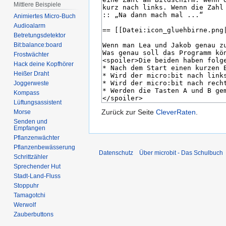
Mittlere Beispiele
Animiertes Micro-Buch
Audioalarm
Betretungsdetektor
Bit:balance:board
Frostwächter
Hack deine Kopfhörer
Heißer Draht
Joggerweste
Kompass
Lüftungsassistent
Zurück zur Seite
CleverRaten
.
Morse
Senden und
Empfangen
Pflanzenwächter
Pflanzenbewässerung
Datenschutz
Über microbit - Das Schulbuch
Schrittzähler
Sprechender Hut
Stadt-Land-Fluss
Stoppuhr
Tamagotchi
Werwolf
Zauberbuttons