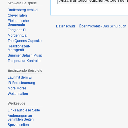
Anzahl unterschiedlicher Autoren der 
Schwere Beispiele
Braitenberg Vehikel
Clever raten
Elektronische
Sonnenuhr
Datenschutz
Über microbit - Das Schulbuch
Fang das Ei
Morgenritual
The Queens Cupcake
Reaktionszeit-
Messgerät
Summer Splash Music
Temperatur-Kontrolle
Ergänzende Beispiele
Lauf mit dem Ei
IR-Fernsteuerung
More Morse
Wetterstation
Werkzeuge
Links auf diese Seite
Änderungen an
verlinkten Seiten
Spezialseiten