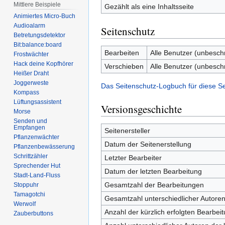
Mittlere Beispiele
Gezählt als eine Inhaltsseite
Animiertes Micro-Buch
Audioalarm
Seitenschutz
Betretungsdetektor
Bit:balance:board
Bearbeiten
Alle Benutzer (unbesch
Frostwächter
Hack deine Kopfhörer
Verschieben
Alle Benutzer (unbesch
Heißer Draht
Joggerweste
Das Seitenschutz-Logbuch für diese S
Kompass
Lüftungsassistent
Versionsgeschichte
Morse
Senden und
Empfangen
Seitenersteller
Pflanzenwächter
Datum der Seitenerstellung
Pflanzenbewässerung
Schrittzähler
Letzter Bearbeiter
Sprechender Hut
Datum der letzten Bearbeitung
Stadt-Land-Fluss
Gesamtzahl der Bearbeitungen
Stoppuhr
Tamagotchi
Gesamtzahl unterschiedlicher Autore
Werwolf
Anzahl der kürzlich erfolgten Bearbei
Zauberbuttons