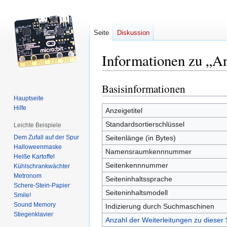
Seite
Diskussion
Informationen zu „A
Basisinformationen
Zur
Zur
Navigation
Suche
Hauptseite
Hilfe
springen
springen
Anzeigetitel
Standardsortierschlüssel
Leichte Beispiele
Dem Zufall auf der Spur
Seitenlänge (in Bytes)
Halloweenmaske
Namensraumkennnummer
Heiße Kartoffel
Seitenkennnummer
Kühlschrankwächter
Metronom
Seiteninhaltssprache
Schere-Stein-Papier
Seiteninhaltsmodell
Smile!
Sound Memory
Indizierung durch Suchmaschinen
Stiegenklavier
Anzahl der Weiterleitungen zu dieser 