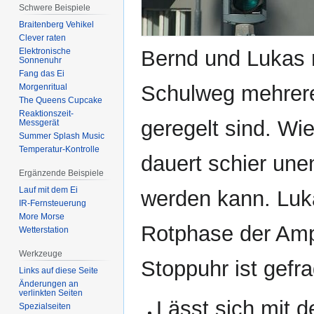
Schwere Beispiele
Braitenberg Vehikel
Clever raten
Bernd und Lukas
Elektronische
Sonnenuhr
Fang das Ei
Schulweg mehrere
Morgenritual
The Queens Cupcake
Reaktionszeit-
geregelt sind. Wie
Messgerät
Summer Splash Music
Temperatur-Kontrolle
dauert schier unen
Ergänzende Beispiele
Lauf mit dem Ei
werden kann. Luk
IR-Fernsteuerung
More Morse
Rotphase der Ampe
Wetterstation
Werkzeuge
Stoppuhr ist gefra
Links auf diese Seite
Änderungen an
verlinkten Seiten
Lässt sich mit 
Spezialseiten