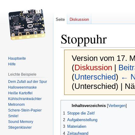
Seite
Diskussion
Stoppuhr
Version vom 17. M
Hauptseite
Hilfe
(
Diskussion
|
Beit
Leichte Beispiele
(
Unterschied
)
← N
Dem Zufall auf der Spur
(Unterschied) | N
Halloweenmaske
Heiße Kartoffel
Kühlschrankwächter
Zur
Zur
Metronom
Inhaltsverzeichnis
Navigation
Suche
Schere-Stein-Papier
1
Stoppe die Zeit!
Smile!
springen
springen
2
Aufgabenstellung
Sound Memory
3
Materialien
Stiegenklavier
4
Zeitaufwand