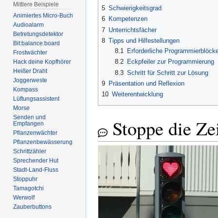
Mittlere Beispiele
5
Schwierigkeitsgrad
Animiertes Micro-Buch
6
Kompetenzen
Audioalarm
7
Unterrichtsfächer
Betretungsdetektor
8
Tipps und Hilfestellungen
Bit:balance:board
8.1
Erforderliche Programmierblöck
Frostwächter
8.2
Eckpfeiler zur Programmierung
Hack deine Kopfhörer
Heißer Draht
8.3
Schritt für Schritt zur Lösung
Joggerweste
9
Präsentation und Reflexion
Kompass
10
Weiterentwicklung
Lüftungsassistent
Morse
Senden und
Stoppe die Zei
Empfangen
Pflanzenwächter
Pflanzenbewässerung
Schrittzähler
Sprechender Hut
Stadt-Land-Fluss
Stoppuhr
Tamagotchi
Werwolf
Zauberbuttons