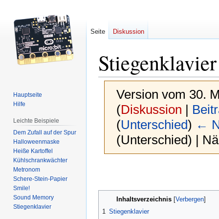
Seite
Diskussion
Stiegenklavier
Version vom 30. M
Hauptseite
Hilfe
(
Diskussion
|
Beit
Leichte Beispiele
(
Unterschied
)
← N
Dem Zufall auf der Spur
(Unterschied) | N
Halloweenmaske
Heiße Kartoffel
Kühlschrankwächter
Zur
Zur
Metronom
Navigation
Suche
Schere-Stein-Papier
Smile!
springen
springen
Sound Memory
Inhaltsverzeichnis
Stiegenklavier
1
Stiegenklavier