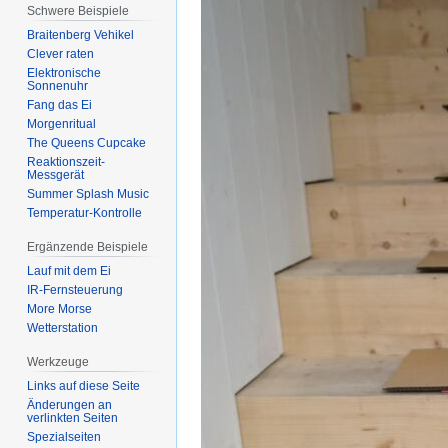
Schwere Beispiele
Braitenberg Vehikel
Clever raten
Elektronische
Sonnenuhr
Fang das Ei
Morgenritual
The Queens Cupcake
Reaktionszeit-
Messgerät
Summer Splash Music
Temperatur-Kontrolle
Ergänzende Beispiele
Lauf mit dem Ei
IR-Fernsteuerung
More Morse
Wetterstation
Werkzeuge
Links auf diese Seite
Änderungen an
verlinkten Seiten
Spezialseiten