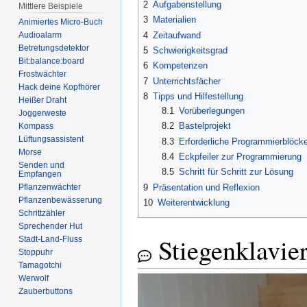
2
Aufgabenstellung
Mittlere Beispiele
3
Materialien
Animiertes Micro-Buch
4
Zeitaufwand
Audioalarm
Betretungsdetektor
5
Schwierigkeitsgrad
Bit:balance:board
6
Kompetenzen
Frostwächter
7
Unterrichtsfächer
Hack deine Kopfhörer
8
Tipps und Hilfestellung
Heißer Draht
8.1
Vorüberlegungen
Joggerweste
8.2
Bastelprojekt
Kompass
Lüftungsassistent
8.3
Erforderliche Programmierblöck
Morse
8.4
Eckpfeiler zur Programmierung
Senden und
8.5
Schritt für Schritt zur Lösung
Empfangen
9
Präsentation und Reflexion
Pflanzenwächter
Pflanzenbewässerung
10
Weiterentwicklung
Schrittzähler
Sprechender Hut
Stiegenklavie
Stadt-Land-Fluss
Stoppuhr
Tamagotchi
Werwolf
Zauberbuttons