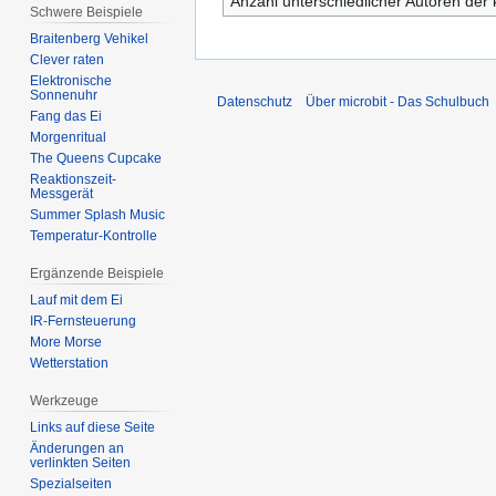
Anzahl unterschiedlicher Autoren der 
Schwere Beispiele
Braitenberg Vehikel
Clever raten
Elektronische
Sonnenuhr
Datenschutz
Über microbit - Das Schulbuch
Fang das Ei
Morgenritual
The Queens Cupcake
Reaktionszeit-
Messgerät
Summer Splash Music
Temperatur-Kontrolle
Ergänzende Beispiele
Lauf mit dem Ei
IR-Fernsteuerung
More Morse
Wetterstation
Werkzeuge
Links auf diese Seite
Änderungen an
verlinkten Seiten
Spezialseiten