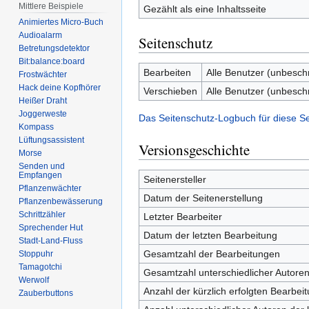
Mittlere Beispiele
Gezählt als eine Inhaltsseite
Animiertes Micro-Buch
Audioalarm
Seitenschutz
Betretungsdetektor
Bit:balance:board
Bearbeiten
Alle Benutzer (unbesch
Frostwächter
Hack deine Kopfhörer
Verschieben
Alle Benutzer (unbesch
Heißer Draht
Joggerweste
Das Seitenschutz-Logbuch für diese S
Kompass
Lüftungsassistent
Versionsgeschichte
Morse
Senden und
Empfangen
Seitenersteller
Pflanzenwächter
Datum der Seitenerstellung
Pflanzenbewässerung
Schrittzähler
Letzter Bearbeiter
Sprechender Hut
Datum der letzten Bearbeitung
Stadt-Land-Fluss
Gesamtzahl der Bearbeitungen
Stoppuhr
Tamagotchi
Gesamtzahl unterschiedlicher Autore
Werwolf
Anzahl der kürzlich erfolgten Bearbei
Zauberbuttons