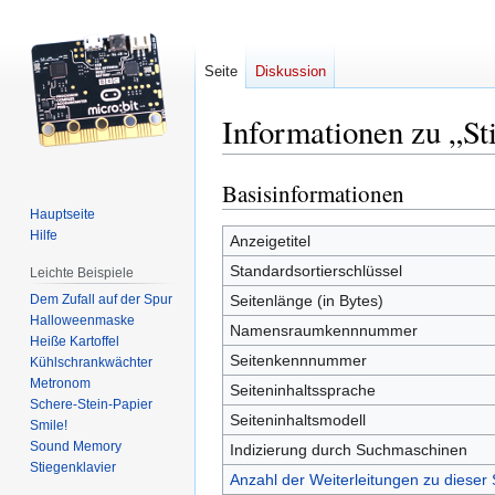
Seite
Diskussion
Informationen zu „St
Basisinformationen
Zur
Zur
Navigation
Suche
Hauptseite
Hilfe
springen
springen
Anzeigetitel
Standardsortierschlüssel
Leichte Beispiele
Dem Zufall auf der Spur
Seitenlänge (in Bytes)
Halloweenmaske
Namensraumkennnummer
Heiße Kartoffel
Seitenkennnummer
Kühlschrankwächter
Metronom
Seiteninhaltssprache
Schere-Stein-Papier
Seiteninhaltsmodell
Smile!
Sound Memory
Indizierung durch Suchmaschinen
Stiegenklavier
Anzahl der Weiterleitungen zu dieser 