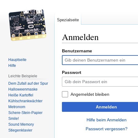
Spezialseite
Anmelden
Benutzername
Zur
Zur
Navigation
Suche
Hauptseite
springen
springen
Hilfe
Passwort
Leichte Beispiele
Dem Zufall auf der Spur
Halloweenmaske
Angemeldet bleiben
Heiße Kartoffel
Kühlschrankwächter
Anmelden
Metronom
Schere-Stein-Papier
Smile!
Hilfe beim Anmelden
Sound Memory
Passwort vergessen?
Stiegenklavier