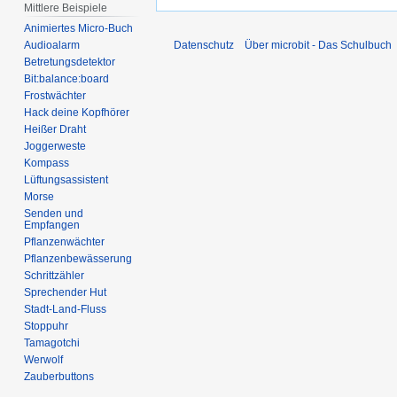
Mittlere Beispiele
Animiertes Micro-Buch
Audioalarm
Datenschutz
Über microbit - Das Schulbuch
Betretungsdetektor
Bit:balance:board
Frostwächter
Hack deine Kopfhörer
Heißer Draht
Joggerweste
Kompass
Lüftungsassistent
Morse
Senden und
Empfangen
Pflanzenwächter
Pflanzenbewässerung
Schrittzähler
Sprechender Hut
Stadt-Land-Fluss
Stoppuhr
Tamagotchi
Werwolf
Zauberbuttons