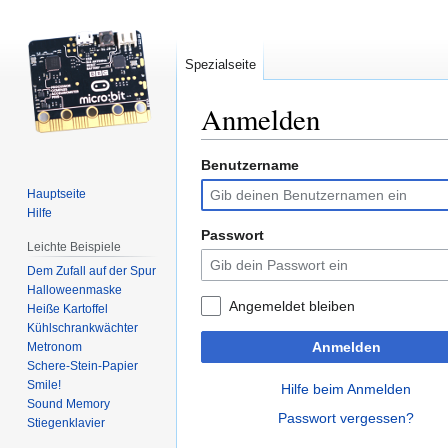
Spezialseite
Anmelden
Benutzername
Zur
Zur
Navigation
Suche
Hauptseite
springen
springen
Hilfe
Passwort
Leichte Beispiele
Dem Zufall auf der Spur
Halloweenmaske
Angemeldet bleiben
Heiße Kartoffel
Kühlschrankwächter
Anmelden
Metronom
Schere-Stein-Papier
Smile!
Hilfe beim Anmelden
Sound Memory
Passwort vergessen?
Stiegenklavier