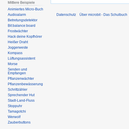
Mittlere Beispiele
Animiertes Micro-Buch
Audioalarm
Datenschutz
Über microbit - Das Schulbuch
Betretungsdetektor
Bit:balance:board
Frostwächter
Hack deine Kopfhörer
Heißer Draht
Joggerweste
Kompass
Lüftungsassistent
Morse
Senden und
Empfangen
Pflanzenwächter
Pflanzenbewässerung
Schrittzähler
Sprechender Hut
Stadt-Land-Fluss
Stoppuhr
Tamagotchi
Werwolf
Zauberbuttons