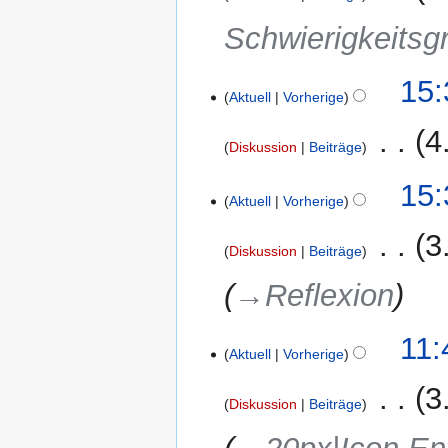
Schwierigkeitsg
15:
Aktuell
Vorherige
‎
4
Diskussion
Beiträge
K
15:
e
Aktuell
Vorherige
i
‎
3
n
Diskussion
Beiträge
e
→‎Reflexion
B
e
a
9.
11:
r
Aktuell
Vorherige
Februar
b
2018
‎
3
e
Diskussion
Beiträge
i
t