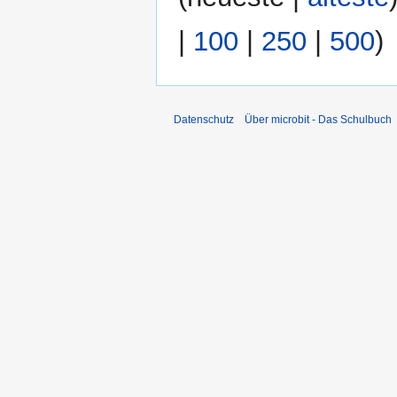
m
|
100
|
250
|
500
)
e
n
f
a
s
Datenschutz
Über microbit - Das Schulbuch
s
u
n
g