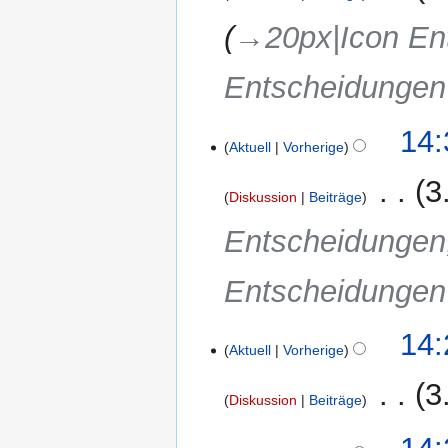
→‎20px|Icon En
Entscheidunge
14:
Aktuell
Vorherige
‎
3
Diskussion
Beiträge
Entscheidungen
Entscheidunge
14:
Aktuell
Vorherige
‎
3
Diskussion
Beiträge
K