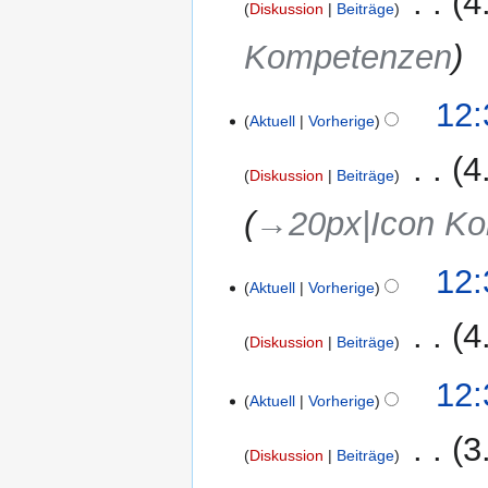
‎
4
Diskussion
Beiträge
Kompetenzen
12:
Aktuell
Vorherige
‎
4
Diskussion
Beiträge
→‎20px|Icon K
12:
Aktuell
Vorherige
‎
4
Diskussion
Beiträge
K
12:
e
Aktuell
Vorherige
i
‎
3
n
Diskussion
Beiträge
e