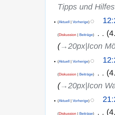
Tipps und Hilfes
a
s
s
12:
Aktuell
Vorherige
u
n
‎
4
g
Diskussion
Beiträge
→‎20px|Icon Mög
12:
Aktuell
Vorherige
‎
4
Diskussion
Beiträge
→‎20px|Icon W
25.
21:
Aktuell
Vorherige
Mai
2018
‎
4
Diskussion
Beiträge