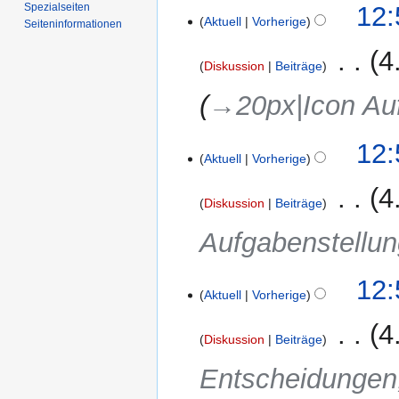
m
Spezialseiten
12:
Aktuell
Vorherige
m
Seiten­­informationen
e
‎
4
n
Diskussion
Beiträge
f
→‎20px|Icon Au
a
s
s
12:
Aktuell
Vorherige
u
n
‎
4
g
Diskussion
Beiträge
Aufgabenstellu
12:
Aktuell
Vorherige
‎
4
Diskussion
Beiträge
Entscheidungen