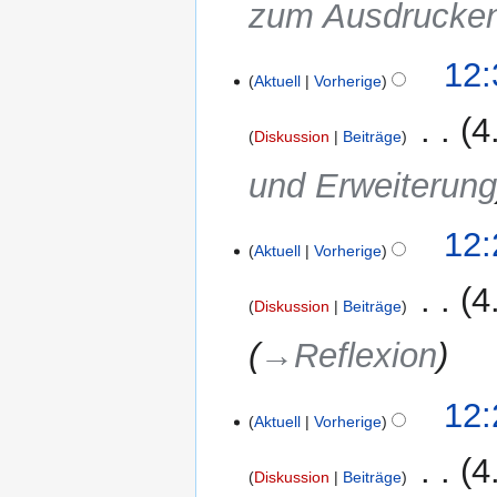
zum Ausdrucke
B
e
a
12:
r
Aktuell
Vorherige
b
‎
4
e
Diskussion
Beiträge
i
und Erweiterun
t
u
n
12:
g
Aktuell
Vorherige
s
‎
4
z
Diskussion
Beiträge
u
→‎Reflexion
s
a
m
12:
Aktuell
Vorherige
m
e
‎
4
n
Diskussion
Beiträge
f