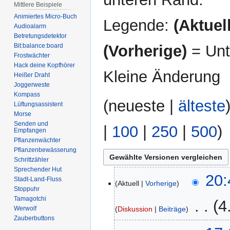
Mittlere Beispiele
Animiertes Micro-Buch
Legende:
(Aktuell
Audioalarm
Betretungsdetektor
(Vorherige)
= Unt
Bit:balance:board
Frostwächter
Hack deine Kopfhörer
Kleine Änderung
Heißer Draht
Joggerweste
Kompass
(
neueste
|
älteste
Lüftungsassistent
Morse
Senden und
|
100
|
250
|
500
)
Empfangen
Pflanzenwächter
Pflanzenbewässerung
Schrittzähler
Sprechender Hut
13.
20:
Stadt-Land-Fluss
Aktuell
Vorherige
Oktober
Stoppuhr
2021
Tamagotchi
‎
4
Diskussion
Beiträge
Werwolf
Zauberbuttons
K
9.