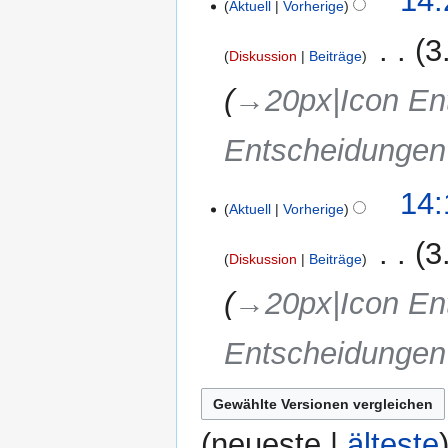
14:
e
Aktuell
Vorherige
i
‎
3
n
Diskussion
Beiträge
e
→‎20px|Icon En
B
e
a
Entscheidunge
r
b
14:
e
Aktuell
Vorherige
i
‎
3
t
Diskussion
Beiträge
u
n
→‎20px|Icon En
g
s
Entscheidunge
z
u
s
a
(
neueste
|
älteste
m