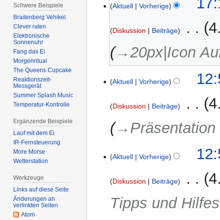
17:
e
Aktuell
Vorherige
Schwere Beispiele
Juni
i
Braitenberg Vehikel
2018
‎
4
n
Clever raten
Diskussion
Beiträge
Elektronische
e
Sonnenuhr
→‎20px|Icon Au
B
Fang das Ei
e
Morgenritual
a
The Queens Cupcake
12:
Reaktionszeit-
r
Aktuell
Vorherige
Messgerät
b
Summer Splash Music
‎
4
e
Temperatur-Kontrolle
Diskussion
Beiträge
i
Ergänzende Beispiele
→‎Präsentation
t
Lauf mit dem Ei
u
IR-Fernsteuerung
n
12:
More Morse
g
Aktuell
Vorherige
Wetterstation
s
‎
4
z
Werkzeuge
Diskussion
Beiträge
u
Links auf diese Seite
Tipps und Hilfes
Änderungen an
s
verlinkten Seiten
a
Atom