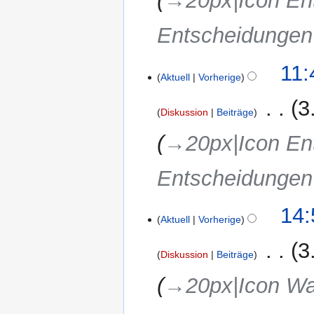
→‎20px|Icon En
u
n
Entscheidunge
g
s
11:
z
Aktuell
Vorherige
u
‎
3
s
Diskussion
Beiträge
a
m
→‎20px|Icon En
m
e
Entscheidunge
n
f
8.
14:
a
Aktuell
Vorherige
Februar
s
2018
s
‎
3
Diskussion
Beiträge
u
n
→‎20px|Icon W
g