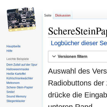
Seite
Diskussion
SchereSteinPap
Logbücher dieser Se
Hauptseite
Hilfe
Zur
Zur
Versionen filtern
Navigation
Suche
Leichte Beispiele
springen
springen
Dem Zufall auf der Spur
Auswahl des Versi
Halloweenmaske
Heiße Kartoffel
Kühlschrankwächter
Radiobuttons der
Metronom
Schere-Stein-Papier
Smile!
drücke die Eingab
Sound Memory
Stiegenklavier
unteren Rand.