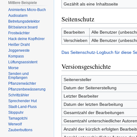
Mittlere Beispiele
Gezählt als eine Inhaltsseite
Animiertes Micro-Buch
Audioalarm
Seitenschutz
Betretungsdetektor
Bit:balance:board
Bearbeiten
Alle Benutzer (unbesch
Frostwächter
Hack deine Kopfhörer
Verschieben
Alle Benutzer (unbesch
Heißer Draht
Joggerweste
Das Seitenschutz-Logbuch für diese S
Kompass
Lüftungsassistent
Versionsgeschichte
Morse
Senden und
Empfangen
Seitenersteller
Pflanzenwächter
Datum der Seitenerstellung
Pflanzenbewässerung
Schrittzähler
Letzter Bearbeiter
Sprechender Hut
Datum der letzten Bearbeitung
Stadt-Land-Fluss
Gesamtzahl der Bearbeitungen
Stoppuhr
Tamagotchi
Gesamtzahl unterschiedlicher Autore
Werwolf
Anzahl der kürzlich erfolgten Bearbei
Zauberbuttons