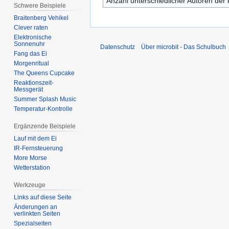
Anzahl unterschiedlicher Autoren der 
Schwere Beispiele
Braitenberg Vehikel
Clever raten
Elektronische
Sonnenuhr
Datenschutz
Über microbit - Das Schulbuch
Fang das Ei
Morgenritual
The Queens Cupcake
Reaktionszeit-
Messgerät
Summer Splash Music
Temperatur-Kontrolle
Ergänzende Beispiele
Lauf mit dem Ei
IR-Fernsteuerung
More Morse
Wetterstation
Werkzeuge
Links auf diese Seite
Änderungen an
verlinkten Seiten
Spezialseiten