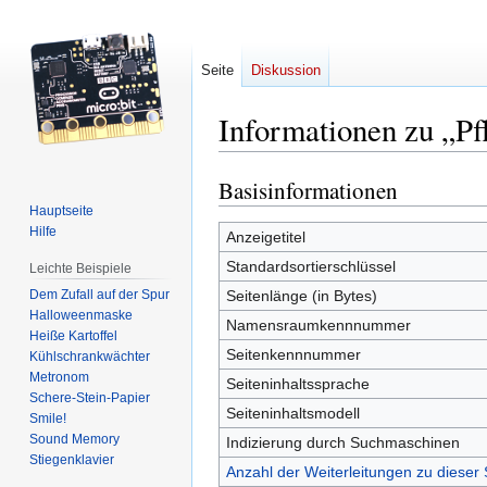
Seite
Diskussion
Informationen zu „P
Basisinformationen
Zur
Zur
Navigation
Suche
Hauptseite
Hilfe
springen
springen
Anzeigetitel
Standardsortierschlüssel
Leichte Beispiele
Dem Zufall auf der Spur
Seitenlänge (in Bytes)
Halloweenmaske
Namensraumkennnummer
Heiße Kartoffel
Seitenkennnummer
Kühlschrankwächter
Metronom
Seiteninhaltssprache
Schere-Stein-Papier
Seiteninhaltsmodell
Smile!
Sound Memory
Indizierung durch Suchmaschinen
Stiegenklavier
Anzahl der Weiterleitungen zu dieser 