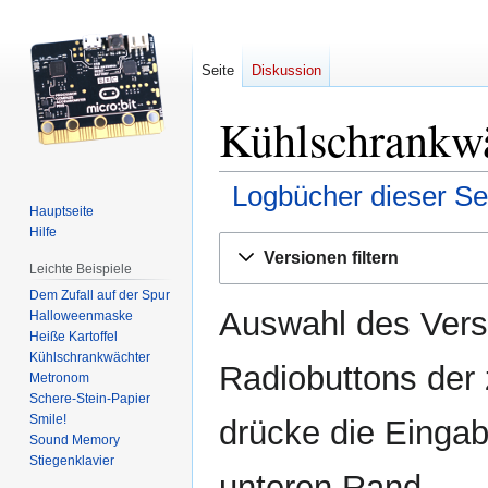
Seite
Diskussion
Kühlschrankwä
Logbücher dieser Se
Hauptseite
Hilfe
Zur
Zur
Versionen filtern
Navigation
Suche
Leichte Beispiele
springen
springen
Dem Zufall auf der Spur
Auswahl des Versi
Halloweenmaske
Heiße Kartoffel
Kühlschrankwächter
Radiobuttons der
Metronom
Schere-Stein-Papier
Smile!
drücke die Eingab
Sound Memory
Stiegenklavier
unteren Rand.