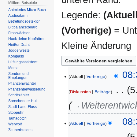
Mittlere Beispiele
Animiertes Micro-Buch
Legende:
(Aktuell
Audioalarm
Betretungsdetektor
(Vorherige)
= Unt
Bit:balance:board
Frostwächter
Hack deine Kopfhörer
Kleine Änderung
Heißer Draht
Joggerweste
Kompass
Lüftungsassistent
Morse
17.
08:
Senden und
Aktuell
Vorherige
Empfangen
Mai
Pflanzenwächter
2022
‎
5
Pflanzenbewässerung
Diskussion
Beiträge
Schrittzähler
Sprechender Hut
→‎Weiterentwic
Stadt-Land-Fluss
Stoppuhr
08:
Tamagotchi
Aktuell
Vorherige
Werwolf
Zauberbuttons
‎
5