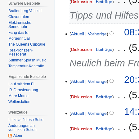
Diskussion
Beiträge
Schwere Beispiele
Braitenberg Vehikel
Tipps und Hilfes
Clever raten
Elektronische
Sonnenuhr
08:
Fang das Ei
Aktuell
Vorherige
Morgenritual
‎
5
The Queens Cupcake
Diskussion
Beiträge
Reaktionszeit-
Messgerät
Neulich beim Frü
Summer Splash Music
Temperatur-Kontrolle
13.
20:
Ergänzende Beispiele
Aktuell
Vorherige
Oktober
Lauf mit dem Ei
2021
IR-Fernsteuerung
‎
5
More Morse
Diskussion
Beiträge
Wetterstation
K
11.
14:
Werkzeuge
e
Aktuell
Vorherige
Juni
i
Links auf diese Seite
2018
‎
5
Änderungen an
n
Diskussion
Beiträge
verlinkten Seiten
e
Atom
K