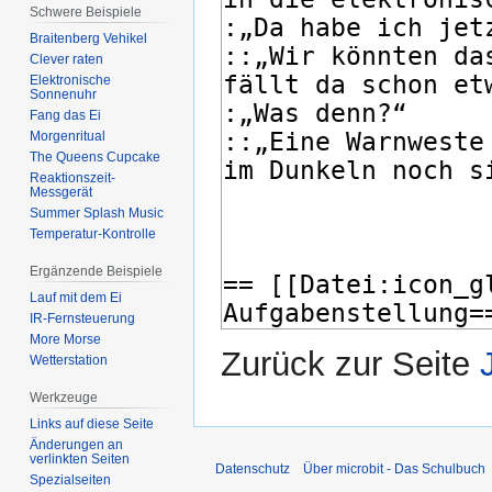
Schwere Beispiele
Braitenberg Vehikel
Clever raten
Elektronische
Sonnenuhr
Fang das Ei
Morgenritual
The Queens Cupcake
Reaktionszeit-
Messgerät
Summer Splash Music
Temperatur-Kontrolle
Ergänzende Beispiele
Lauf mit dem Ei
IR-Fernsteuerung
More Morse
Zurück zur Seite
Wetterstation
Werkzeuge
Links auf diese Seite
Änderungen an
verlinkten Seiten
Datenschutz
Über microbit - Das Schulbuch
Spezialseiten