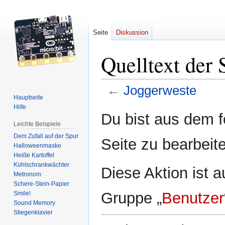
Seite
Diskussion
Quelltext der 
←
Joggerweste
Hauptseite
Hilfe
Zur
Zur
Du bist aus dem f
Navigation
Suche
Leichte Beispiele
springen
springen
Dem Zufall auf der Spur
Seite zu bearbeit
Halloweenmaske
Heiße Kartoffel
Kühlschrankwächter
Diese Aktion ist a
Metronom
Schere-Stein-Papier
Gruppe „
Benutzer
Smile!
Sound Memory
Stiegenklavier