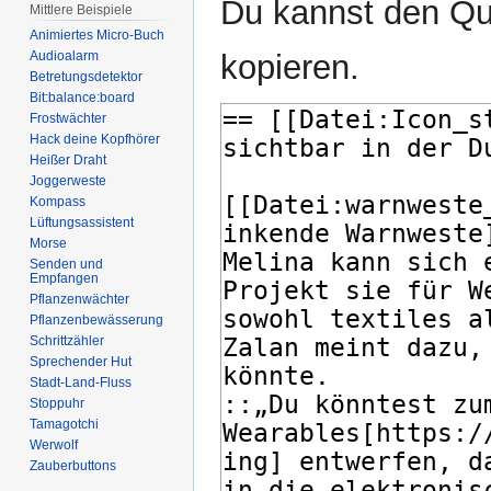
Du kannst den Que
Mittlere Beispiele
Animiertes Micro-Buch
kopieren.
Audioalarm
Betretungsdetektor
Bit:balance:board
Frostwächter
Hack deine Kopfhörer
Heißer Draht
Joggerweste
Kompass
Lüftungsassistent
Morse
Senden und
Empfangen
Pflanzenwächter
Pflanzenbewässerung
Schrittzähler
Sprechender Hut
Stadt-Land-Fluss
Stoppuhr
Tamagotchi
Werwolf
Zauberbuttons