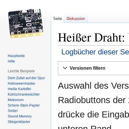
Seite
Diskussion
Heißer Draht:
Logbücher dieser Se
Hauptseite
Hilfe
Zur
Zur
Versionen filtern
Navigation
Suche
Leichte Beispiele
springen
springen
Dem Zufall auf der Spur
Auswahl des Versi
Halloweenmaske
Heiße Kartoffel
Kühlschrankwächter
Radiobuttons der
Metronom
Schere-Stein-Papier
Smile!
drücke die Eingab
Sound Memory
Stiegenklavier
unteren Rand.