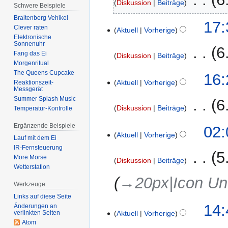
Diskussion
Beiträge
Schwere Beispiele
K
Braitenberg Vehikel
10.
17:
Clever raten
e
Aktuell
Vorherige
März
Elektronische
i
2022
Sonnenuhr
‎
6
n
Fang das Ei
Diskussion
Beiträge
e
Morgenritual
K
The Queens Cupcake
B
8.
16:
e
Aktuell
Vorherige
Reaktionszeit-
e
Februar
Messgerät
i
a
2022
Summer Splash Music
‎
6
n
r
Diskussion
Beiträge
Temperatur-Kontrolle
e
b
K
Ergänzende Beispiele
B
18.
02:
e
e
Aktuell
Vorherige
e
Januar
Lauf mit dem Ei
i
i
IR-Fernsteuerung
a
2022
t
‎
5
n
More Morse
r
Diskussion
Beiträge
u
Wetterstation
e
b
n
→‎20px|Icon Unt
B
e
Werkzeuge
g
e
i
Links auf diese Seite
s
a
t
5.
14:
Änderungen an
z
r
verlinkten Seiten
Aktuell
Vorherige
u
Januar
u
Atom
b
n
2022