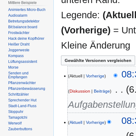
Mittlere Beispiele
Animiertes Micro-Buch
Legende:
(Aktuell
Audioalarm
Betretungsdetektor
(Vorherige)
= Unt
Bit:balance:board
Frostwächter
Hack deine Kopfhörer
Kleine Änderung
Heißer Draht
Joggerweste
Kompass
Lüftungsassistent
Morse
17.
08:
Senden und
Aktuell
Vorherige
Empfangen
Mai
Pflanzenwächter
2022
‎
6
Pflanzenbewässerung
Diskussion
Beiträge
Schrittzähler
Sprechender Hut
Aufgabenstellu
Stadt-Land-Fluss
Stoppuhr
30.
08:
Tamagotchi
Aktuell
Vorherige
Werwolf
März
Zauberbuttons
2022
‎
6