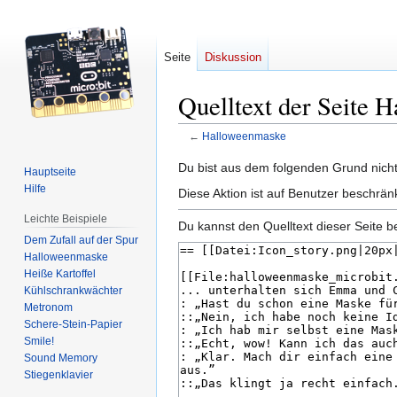
Seite
Diskussion
Quelltext der Seite 
←
Halloweenmaske
Zur
Zur
Du bist aus dem folgenden Grund nicht 
Hauptseite
Navigation
Suche
Hilfe
Diese Aktion ist auf Benutzer beschrän
springen
springen
Leichte Beispiele
Du kannst den Quelltext dieser Seite b
Dem Zufall auf der Spur
Halloweenmaske
Heiße Kartoffel
Kühlschrankwächter
Metronom
Schere-Stein-Papier
Smile!
Sound Memory
Stiegenklavier