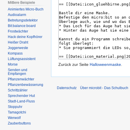
Mittlere Beispiele
Animiertes Micro-Buch
Audioalarm
Betretungsdetektor
Bit:balance:board
Frostwächter
Hack deine Kopfhörer
Heißer Draht
Joggerweste
Kompass
Lüftungsassistent
Zurück zur Seite
Halloweenmaske
.
Morse
Senden und
Empfangen
Pflanzenwächter
Pflanzenbewässerung
Datenschutz
Über microbit - Das Schulbuch
Schrittzähler
Sprechender Hut
Stadt-Land-Fluss
Stoppuhr
Tamagotchi
Werwolf
Zauberbuttons