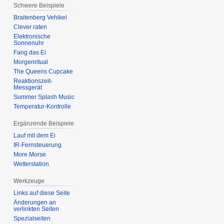
Schwere Beispiele
Braitenberg Vehikel
Clever raten
Elektronische
Sonnenuhr
Fang das Ei
Morgenritual
The Queens Cupcake
Reaktionszeit-
Messgerät
Summer Splash Music
Temperatur-Kontrolle
Ergänzende Beispiele
Lauf mit dem Ei
IR-Fernsteuerung
More Morse
Wetterstation
Werkzeuge
Links auf diese Seite
Änderungen an
verlinkten Seiten
Spezialseiten