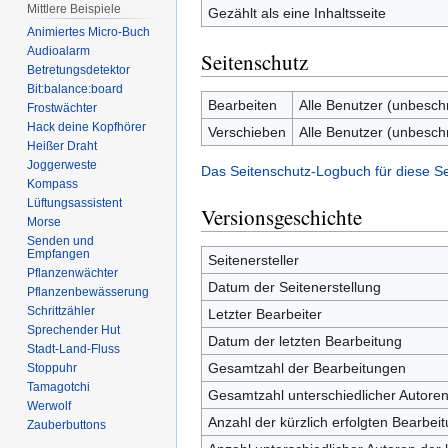
Mittlere Beispiele
Gezählt als eine Inhaltsseite
Animiertes Micro-Buch
Audioalarm
Seitenschutz
Betretungsdetektor
Bit:balance:board
Bearbeiten
Alle Benutzer (unbesch
Frostwächter
Hack deine Kopfhörer
Verschieben
Alle Benutzer (unbesch
Heißer Draht
Joggerweste
Das Seitenschutz-Logbuch für diese S
Kompass
Lüftungsassistent
Versionsgeschichte
Morse
Senden und
Empfangen
Seitenersteller
Pflanzenwächter
Datum der Seitenerstellung
Pflanzenbewässerung
Schrittzähler
Letzter Bearbeiter
Sprechender Hut
Datum der letzten Bearbeitung
Stadt-Land-Fluss
Gesamtzahl der Bearbeitungen
Stoppuhr
Tamagotchi
Gesamtzahl unterschiedlicher Autore
Werwolf
Anzahl der kürzlich erfolgten Bearbei
Zauberbuttons