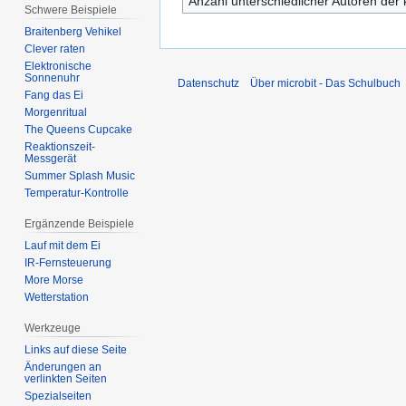
Anzahl unterschiedlicher Autoren der 
Schwere Beispiele
Braitenberg Vehikel
Clever raten
Elektronische
Sonnenuhr
Datenschutz
Über microbit - Das Schulbuch
Fang das Ei
Morgenritual
The Queens Cupcake
Reaktionszeit-
Messgerät
Summer Splash Music
Temperatur-Kontrolle
Ergänzende Beispiele
Lauf mit dem Ei
IR-Fernsteuerung
More Morse
Wetterstation
Werkzeuge
Links auf diese Seite
Änderungen an
verlinkten Seiten
Spezialseiten