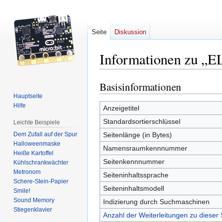
Seite
Diskussion
Informationen zu „EL
Basisinformationen
Zur
Zur
Navigation
Suche
Hauptseite
Hilfe
springen
springen
Anzeigetitel
Standardsortierschlüssel
Leichte Beispiele
Dem Zufall auf der Spur
Seitenlänge (in Bytes)
Halloweenmaske
Namensraumkennnummer
Heiße Kartoffel
Seitenkennnummer
Kühlschrankwächter
Metronom
Seiteninhaltssprache
Schere-Stein-Papier
Seiteninhaltsmodell
Smile!
Sound Memory
Indizierung durch Suchmaschinen
Stiegenklavier
Anzahl der Weiterleitungen zu dieser 